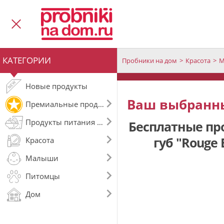
КАТЕГОРИИ
Пробники на дом
Красота
М
Новые продукты
Ваш выбранны
Премиальные продукты
Продукты питания и напитки
Бесплатные про
губ "Rouge E
Красота
Малыши
Питомцы
Дом