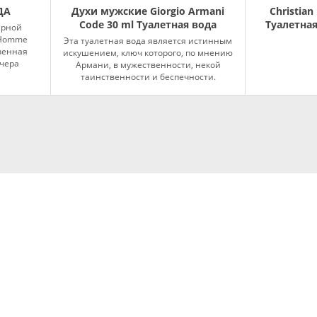
ДА
Духи мужские Giorgio Armani
Christian
Code 30 ml Туалетная вода
Туалетная
ерной
 Homme
Эта туалетная вода является истинным
твенная
искушением, ключ которого, по мнению
чера
Армани, в мужественности, некой
таинственности и беспечности.